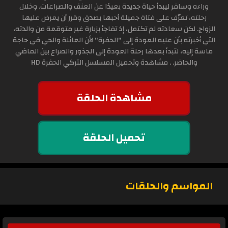
وراءه وسافر ليبدأ حياة جديدة بعيدًا عن العنف والصراعات. وخلال
رحلته، تعرّف على فتاة جميلة أحبها بصدق وقرر أن يعرض عليها
الزواج. لكن سعادته لم تكتمل، إذ تفاجأ بزيارة غير متوقعة من والدته،
التي أخبرته بأن عليه العودة إلى "الحفرة" لأن العائلة والحي في حاجة
ماسة إليه، لتبدأ بعدها رحلة العودة إلى الجذور والصراع بين الماضي
والحاضر. . مشاهدة وتحميل المسلسل التركي الحفرة HD
مشاهدة الحلقة
تحميل الحلقة
المواسم والحلقات