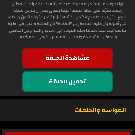
وراءه وسافر ليبدأ حياة جديدة بعيدًا عن العنف والصراعات. وخلال
رحلته، تعرّف على فتاة جميلة أحبها بصدق وقرر أن يعرض عليها
الزواج. لكن سعادته لم تكتمل، إذ تفاجأ بزيارة غير متوقعة من والدته،
التي أخبرته بأن عليه العودة إلى "الحفرة" لأن العائلة والحي في حاجة
ماسة إليه، لتبدأ بعدها رحلة العودة إلى الجذور والصراع بين الماضي
والحاضر. . مشاهدة وتحميل المسلسل التركي الحفرة HD
مشاهدة الحلقة
تحميل الحلقة
المواسم والحلقات