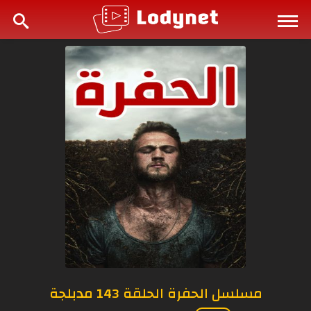
مسلسل الحفرة الحلقة 143 مدبلجة