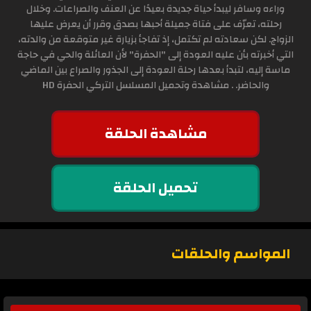
وراءه وسافر ليبدأ حياة جديدة بعيدًا عن العنف والصراعات. وخلال
رحلته، تعرّف على فتاة جميلة أحبها بصدق وقرر أن يعرض عليها
الزواج. لكن سعادته لم تكتمل، إذ تفاجأ بزيارة غير متوقعة من والدته،
التي أخبرته بأن عليه العودة إلى "الحفرة" لأن العائلة والحي في حاجة
ماسة إليه، لتبدأ بعدها رحلة العودة إلى الجذور والصراع بين الماضي
والحاضر. . مشاهدة وتحميل المسلسل التركي الحفرة HD
مشاهدة الحلقة
تحميل الحلقة
المواسم والحلقات