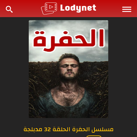
مسلسل الحفرة الحلقة 32 مدبلجة