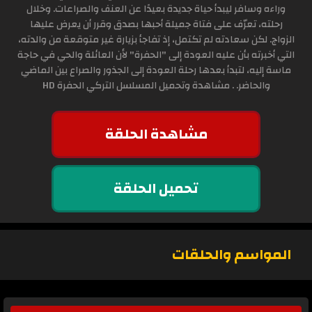
وراءه وسافر ليبدأ حياة جديدة بعيدًا عن العنف والصراعات. وخلال
رحلته، تعرّف على فتاة جميلة أحبها بصدق وقرر أن يعرض عليها
الزواج. لكن سعادته لم تكتمل، إذ تفاجأ بزيارة غير متوقعة من والدته،
التي أخبرته بأن عليه العودة إلى "الحفرة" لأن العائلة والحي في حاجة
ماسة إليه، لتبدأ بعدها رحلة العودة إلى الجذور والصراع بين الماضي
والحاضر. . مشاهدة وتحميل المسلسل التركي الحفرة HD
مشاهدة الحلقة
تحميل الحلقة
المواسم والحلقات