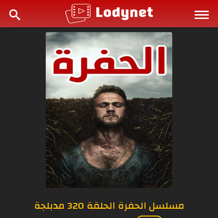
مسلسل الحفرة الحلقة 320 مدبلجة