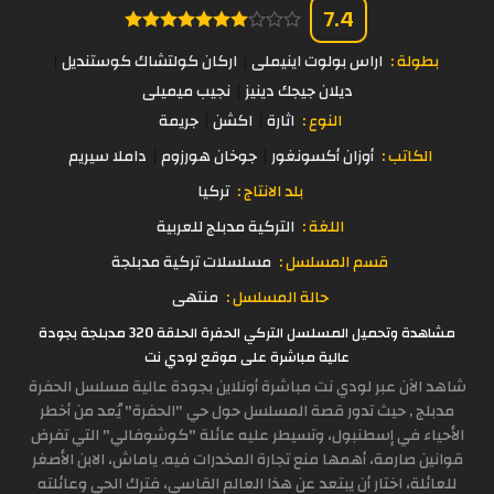
7.4
بطولة :
اراس بولوت اينيملى
اركان كولتشاك كوستنديل
ديلان جيجك دينيز
نجيب ميميلى
النوع :
اثارة
اكشن
جريمة
الكاتب :
أوزان أكسونغور
جوخان هورزوم
داملا سيريم
بلد الانتاج :
تركيا
اللغة :
التركية مدبلج للعربية
قسم المسلسل :
مسلسلات تركية مدبلجة
حالة المسلسل :
منتهى
مشاهدة وتحميل المسلسل التركي الحفرة الحلقة 320 مدبلجة بجودة
عالية مباشرة على موقع لودي نت
شاهد الآن عبر لودي نت مباشرة أونلاين بجودة عالية مسلسل الحفرة
مدبلج , حيث تدور قصة المسلسل حول حي "الحفرة" يُعد من أخطر
الأحياء في إسطنبول، وتسيطر عليه عائلة "كوشوفالي" التي تفرض
قوانين صارمة، أهمها منع تجارة المخدرات فيه. ياماش، الابن الأصغر
للعائلة، اختار أن يبتعد عن هذا العالم القاسي، فترك الحي وعائلته