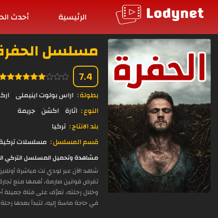
الرئيسية
أحدث الح
مسلسل الحفرة الحلقة
7.4
بطولة :
اراس بولوت اينيملى
ارك
النوع :
اثارة
اكشن
جريمة
بلد الانتاج :
تركيا
قسم المسلسل :
مسلسلات تركية 
مشاهدة وتحميل المسلسل التركي الحفرة الحلقة 40 مدبلجة بجودة عالية 
شاهد الآن عبر لودي نت مباشرة أونلا
تفرض قوانين صارمة، أهمها منع تجارة ال
وخلال رحلته، تعرّف على فتاة جميلة أحب
في حاجة ماسة إليه، لتبدأ بعدها رحلة 