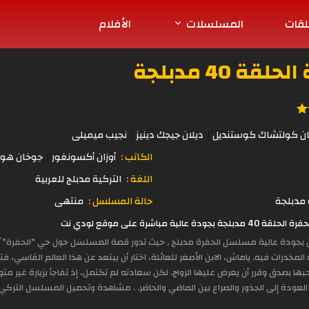
لقات
المسلسلات
الأفلام
 40 مدبلجة
ان كولتشاك كوستنديل
ديلان جيجك دينيز
نجيب ميميلى
الكاتب :
أوزان أكسونغور
جوخان هور
اللغة :
التركية مدبلج للعربية
مدبلجة
حالة المسلسل :
منتهى
مباشرة على موقع لودي نت
ين بجودة عالية مسلسل الحفرة مدبلج , حيث تدور قصة المسلسل حول حي "الحفرة" ي
مخدرات فيه. ياماش، الابن الأصغر للعائلة، اختار أن يبتعد عن هذا العالم القاسي، فتر
ها بصدق وقرر أن يعرض عليها الزواج. لكن سعادته لم تكتمل، إذ تفاجأ بزيارة غير متوق
العودة إلى الجذور والصراع بين الماضي والحاضر. . مشاهدة وتحميل المسلسل التركي ال