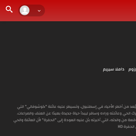
زوم
داملا سيريم
ُعد من أخطر الأحياء في إسطنبول، وتسيطر عليه عائلة "كوشوفالي" التي
ك الحي وعائلته وراءه وسافر ليبدأ حياة جديدة بعيدًا عن العنف والصراعات.
عة من والدته، التي أخبرته بأن عليه العودة إلى "الحفرة" لأن العائلة والحي
حفرة HD